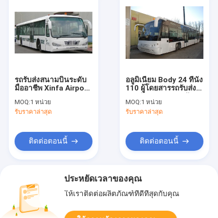
รถรับส่งสนามบินระดับ
อลูมิเนียม Body 24 ที่นั่ง
มืออาชีพ Xinfa Airport
110 ผู้โดยสารรถรับส่ง
Equipment 10m *
ระหว่างประเทศรถบัส
MOQ:
1 หน่วย
MOQ:
1 หน่วย
2.7m * 3m
Apron
รับราคาล่าสุด
รับราคาล่าสุด
ติดต่อตอนนี้
ติดต่อตอนนี้
ประหยัดเวลาของคุณ
ให้เราติดต่อผลิตภัณฑ์ที่ดีที่สุดกับคุณ