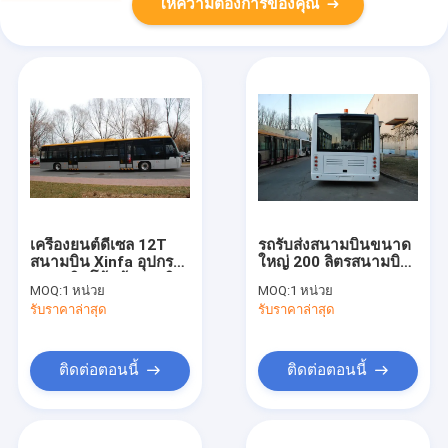
ให้ความต้องการของคุณ
เครื่องยนต์ดีเซล 12T
รถรับส่งสนามบินขนาด
สนามบิน Xinfa อุปกรณ์
ใหญ่ 200 ลิตรสนามบิน
สนามบินโค้ชด้วยอลูมิ
Xinfa Airport
MOQ:
1 หน่วย
MOQ:
1 หน่วย
เนียมผ้ากันเปื้อน
Equipment
รับราคาล่าสุด
รับราคาล่าสุด
ติดต่อตอนนี้
ติดต่อตอนนี้