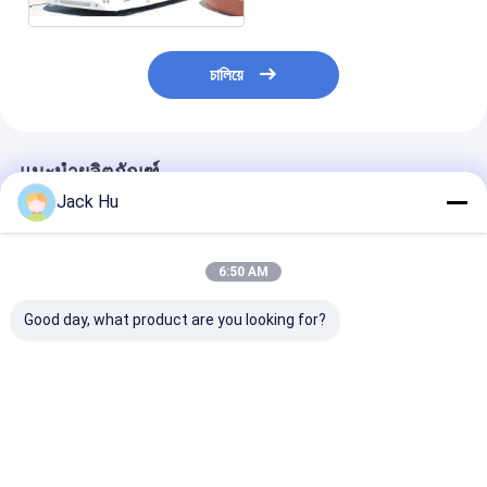
চালিয়ে
แนะนำผลิตภัณฑ์
Jack Hu
6:50 AM
Good day, what product are you looking for?
เทียบเท่ากับบัสสนามบิน
โดยสารรถรับส่งผู้
ตัวถังอลูมิเนียม 14
Cobus3000 ซึ่งการ
โดยสารสนามบินขนาด
รองรับผู้โดยสาร
ออกแบบของเรามีความ
เล็กผู้โดยสาร VIP ตั้งอยู่
คน
พิเศษและราคาที่แข่งขัน
บริเวณยืนผู้โดยสาร 56
กัน
คน
ราคาดีที่สุด
ราคาดีที่สุด
ราคาดีที่ส