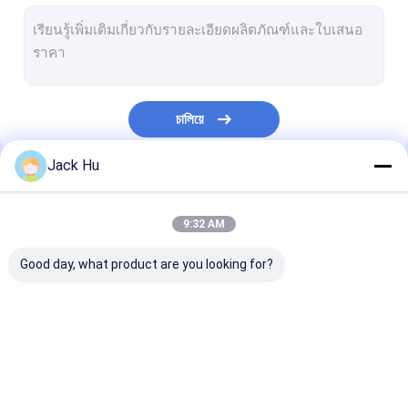
สายพานลำเลียงแบบขับเคลื่อนด้วยตนเอง
รถลากจูง
รถบริการน้ำ
চালিয়ে
รถบริการห้องน้ำ
Jack Hu
โดยสารรถโดยสารสนามบิน
หมวดหมู่ของเรา
Aero Bus
9:32 AM
รถรับส่งสนามบิน
Good day, what product are you looking for?
อุปกรณ์สนามบิน Xinfa
รถบัสชั้นล่าง
Airport Apron Bus
รถบรรทุกการจัดเลี้ยง
บันไดผู้โดยสารข
รถรับส่งสนามบิน
เคลื่อนด้วยตนเอ