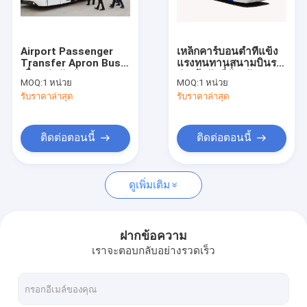
ทัวร์โรงงาน
ควบคุมคุณภาพ
Airport Passenger
เหล็กคาร์บอนต่ำที่แข็ง
Transfer Apron Bus
แรงทนทานสนามบินรถ
ติดต่อเรา
เพื่อแข่งขันกับ Cobus
ย่างกุ้งกับที่นั่งปรับ
MOQ:
1 หน่วย
MOQ:
1 หน่วย
TAM และ Neoplan
รับราคาล่าสุด
รับราคาล่าสุด
ข่าว
ขอใบเสนอราคา
ติดต่อตอนนี้
ติดต่อตอนนี้
ดูเพิ่มเติม
Airport Apron Bus
รถบรรทุกการจัดเลี้ยง
ฝากข้อความ
เราจะตอบกลับอย่างรวดเร็ว
บันไดผู้โดยสารขับเคลื่อนด้วยตนเอง
รถพยาบาลสนามบิน