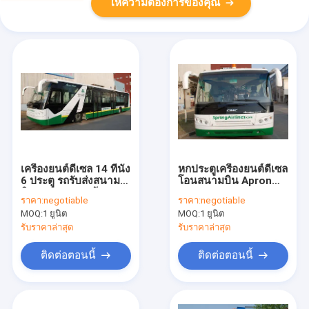
ให้ความต้องการของคุณ
เครื่องยนต์ดีเซล 14 ที่นั่ง
หกประตูเครื่องยนต์ดีเซล
6 ประตู รถรับส่งสนาม
โอนสนามบิน Apron
บิน 110 ความจุผู้
Bus
ราคา:
negotiable
ราคา:
negotiable
โดยสาร
MOQ:
1 ยูนิต
MOQ:
1 ยูนิต
รับราคาล่าสุด
รับราคาล่าสุด
ติดต่อตอนนี้
ติดต่อตอนนี้