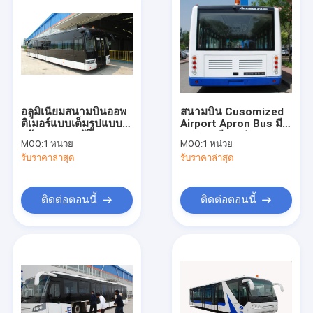
อลูมิเนียมสนามบินออพ
สนามบิน Cusomized
ติเมอร์แบบเต็มรูปแบบ
Airport Apron Bus มี
พร้อมความจุผู้โดยสาร
ความจุเทียบเท่า Cobus
MOQ:
1 หน่วย
MOQ:
1 หน่วย
110 คนและที่นั่ง 14 ที่
2700S
รับราคาล่าสุด
รับราคาล่าสุด
นั่ง
ติดต่อตอนนี้
ติดต่อตอนนี้
บ้าน
สินค้า
เกี่ยวกับเรา