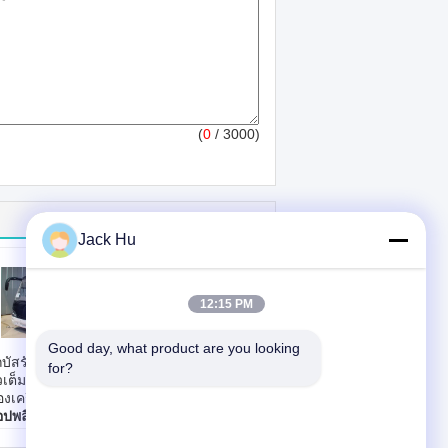
(
0
/ 3000)
Jack Hu
12:15 PM
Good day, what product are you looking 
บัสรับส่งสนามบิน
รถรับส่งผ้ากันเปื้อน
for?
วเต็มอะลูมิเนียม
สนามบินที่กำหนดเอง
งเครื่องบิน
ความจุขนาดใหญ่
อปพลิเคชัน:
รถรับ
ที่นั่งผู้โดยสาร
งสนามบิน
มาตรฐาน: