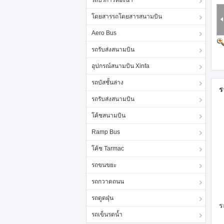
รถบริการห้องน้ำ
โดยสารรถโดยสารสนามบิน
Aero Bus
รถรับส่งสนามบิน
อุปกรณ์สนามบิน Xinfa
รถบัสชั้นล่าง
ร
รถรับส่งสนามบิน
โค้ชสนามบิน
Ramp Bus
โค้ช Tarmac
รถขนขยะ
รถกวาดถนน
รถดูดฝุ่น
ร
รถเข็นรดน้ำ