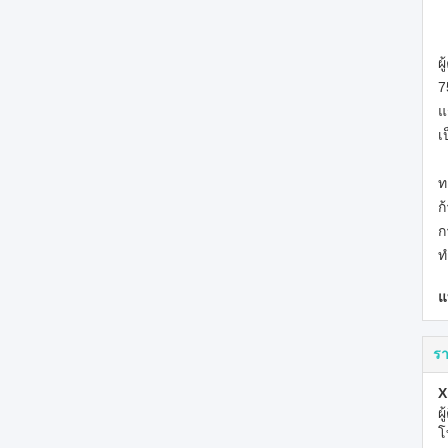
ผ
7
แ
เ
ท
ก
ก
ท
แ
รา
X
ผ
โ