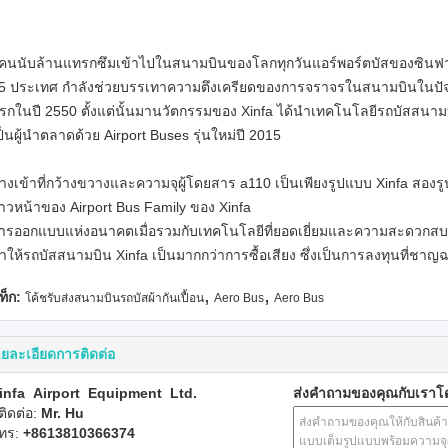
ู้คนนับล้านแทรกซึมเข้าไปในสนามบินของโลกทุกวันแอร์พอร์ตบัสของซินฟา 
5 ประเทศ กำลังช่วยบรรเทาความตึงเครียดของการจราจรในสนามบินในปัจจุบัน
รกในปี 2550 ตั้งแต่นั้นมานวัตกรรมของ Xinfa ได้นำเทคโนโลยีรถบัสสนามบิ
ป็นผู้นำตลาดด้วย Airport Buses รุ่นใหม่ปี 2015
างเข้าที่กว้างขวางและความจุผู้โดยสาร a110 เป็นเพียงรูปแบบ Xinfa สองร
้าวหน้าของ Airport Bus Family ของ Xinfa
ารออกแบบแห่งอนาคตเมื่อรวมกับเทคโนโลยีที่ยอดเยี่ยมและความสะดวกสบา
ำให้รถบัสสนามบิน Xinfa เป็นมากกว่าการซื้อเสียง ซึ่งเป็นการลงทุนที่ชา
,
,
ท็ก:
โค้ชรับส่งสนามบินรถบัสผ้ากันเปื้อน
Aero Bus
Aero Bus
ยละเอียดการติดต่อ
infa Airport Equipment Ltd.
ส่งคำถามของคุณกับเรา
ู้ติดต่อ:
Mr. Hu
ทร:
+8613810366374