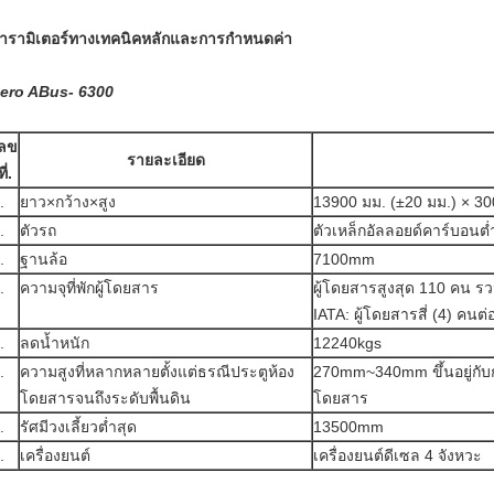
ารามิเตอร์ทางเทคนิคหลักและการกำหนดค่า
ero ABus- 6300
ลข
รายละเอียด
ที่.
.
ยาว×กว้าง×สูง
13900 มม. (±20 มม.) × 3
.
ตัวรถ
ตัวเหล็กอัลลอยด์คาร์บอนต่ำ
.
ฐานล้อ
7100mm
.
ความจุที่พักผู้โดยสาร
ผู้โดยสารสูงสุด 110 คน รวมท
IATA: ผู้โดยสารสี่ (4) คน
.
ลดน้ำหนัก
12240kgs
.
ความสูงที่หลากหลายตั้งแต่ธรณีประตูห้อง
270mm~340mm ขึ้นอยู่กับการ
โดยสารจนถึงระดับพื้นดิน
โดยสาร
.
รัศมีวงเลี้ยวต่ำสุด
13500mm
.
เครื่องยนต์
เครื่องยนต์ดีเซล 4 จังหวะ