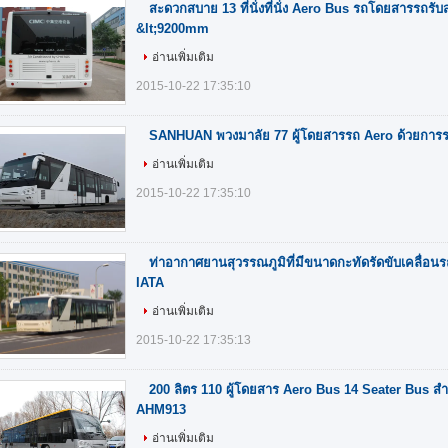
สะดวกสบาย 13 ที่นั่งที่นั่ง Aero Bus รถโดยสารรถรับส่
&lt;9200mm
อ่านเพิ่มเติม
2015-10-22 17:35:10
SANHUAN พวงมาลัย 77 ผู้โดยสารรถ Aero ด้วยการระ
อ่านเพิ่มเติม
2015-10-22 17:35:10
ท่าอากาศยานสุวรรณภูมิที่มีขนาดกะทัดรัดขับเคลื่อน
IATA
อ่านเพิ่มเติม
2015-10-22 17:35:13
200 ลิตร 110 ผู้โดยสาร Aero Bus 14 Seater Bus 
AHM913
อ่านเพิ่มเติม