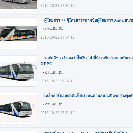
2015-10-22 17:35:10
ผู้โดยสาร 77 ผู้โดยสารสนามบินผู้โดยสาร Xinfa สนา
อ่านเพิ่มเติม
2015-10-22 17:34:12
รถบัสสีขาว / แดง / น้ำเงิน 14 ที่นั่งรถรับส่งสนามบิน
สี PPG
อ่านเพิ่มเติม
2015-10-22 17:34:12
เหล็กคาร์บอนต่ำที่แข็งแรงทนทานสนามบินรถย่างกุ้งกับท
อ่านเพิ่มเติม
2015-10-22 17:34:12