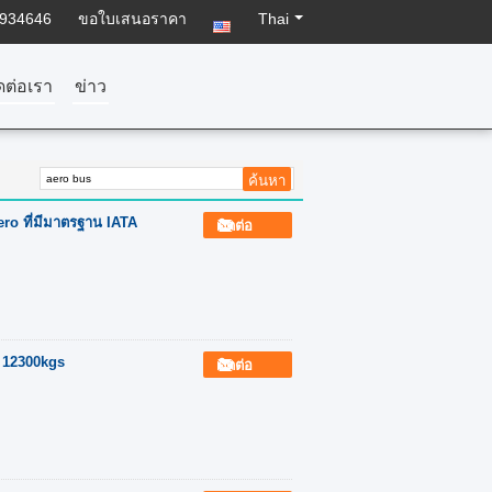
8934646
ขอใบเสนอราคา
Thai
ดต่อเรา
ข่าว
ero ที่มีมาตรฐาน IATA
ติดต่อ
ีน 12300kgs
ติดต่อ