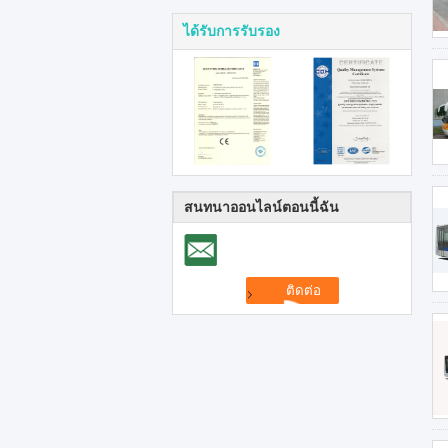
ได้รับการรับรอง
สนทนาออนไลน์ตอนนี้ฉัน