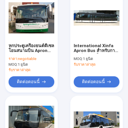
หกประตูเครื่องยนต์ดีเซล
International Xinfa
โอนสนามบิน Apron
Apron Bus สำหรับการ
Bus
ขนส่งสนามบิน
ราคา:
negotiable
MOQ:
1 ยูนิต
MOQ:
1 ยูนิต
รับราคาล่าสุด
รับราคาล่าสุด
ติดต่อตอนนี้
ติดต่อตอนนี้
บ้าน
สินค้า
เกี่ยวกับเรา