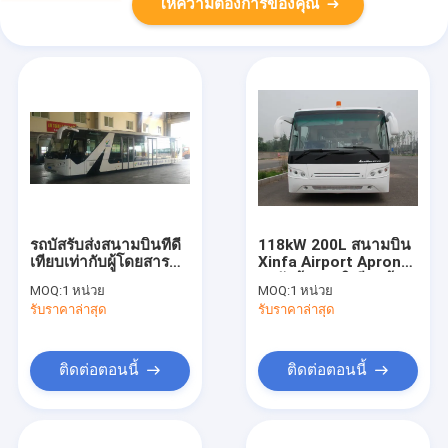
ให้ความต้องการของคุณ
รถบัสรับส่งสนามบินที่ดี
118kW 200L สนามบิน
เทียบเท่ากับผู้โดยสาร
Xinfa Airport Apron
Cobus3000S
รถบัสด้วยอลูมิเนียมผ้า
MOQ:
1 หน่วย
MOQ:
1 หน่วย
กันเปื้อน
รับราคาล่าสุด
รับราคาล่าสุด
ติดต่อตอนนี้
ติดต่อตอนนี้