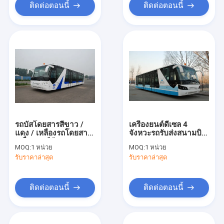
ติดต่อตอนนี้
ติดต่อตอนนี้
รถบัสโดยสารสีขาว /
เครื่องยนต์ดีเซล 4
แดง / เหลืองรถโดยสาร
จังหวะรถรับส่งสนามบิน
เครื่องยนต์ดีเซล 4
13895 มม. (± 20 มม.) ×
MOQ:
1 หน่วย
MOQ:
1 หน่วย
จังหวะ
3000 มม. × 3178 มม
รับราคาล่าสุด
รับราคาล่าสุด
ติดต่อตอนนี้
ติดต่อตอนนี้