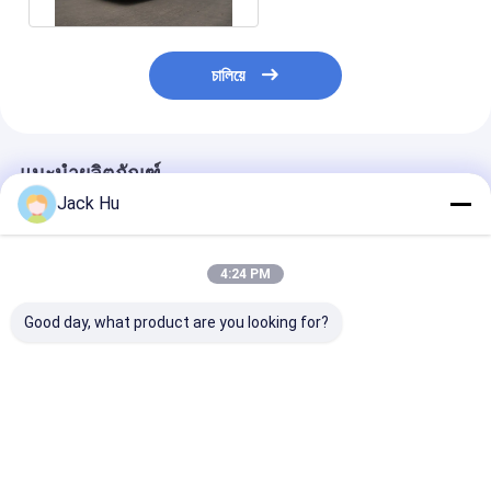
চালিয়ে
แนะนำผลิตภัณฑ์
Jack Hu
4:24 PM
Good day, what product are you looking for?
51 เครื่องยนต์ดีเซล
อลูมิเนียมอลูมิเนียมทน
รถลีมูซีนรถบัสส
สำหรับผู้โดยสาร 4
ทานอะแดปเตอร์สนาม
13 ที่นั่งโดยสาร
จังหวะ Airport
บินสนามบินรถโค้ช
เครื่องปรับอากา
Limousine Bus KG-
13m × 3m × 3m
THERMOKING 
B4270
ราคาดีที่สุด
ราคาดีที่สุด
ราคาดีที่ส