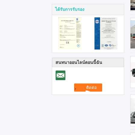
ได้รับการรับรอง
สนทนาออนไลน์ตอนนี้ฉัน