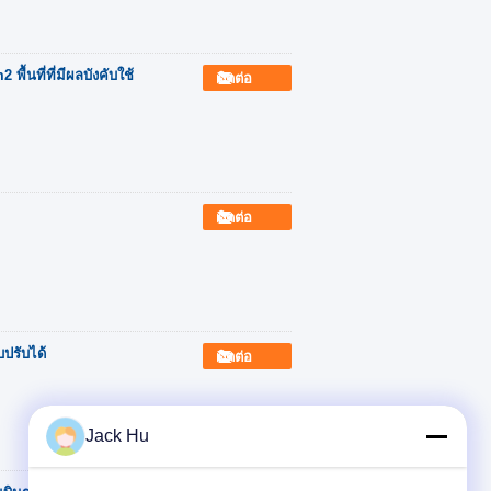
ื้นที่ที่มีผลบังคับใช้
ติดต่อ
ติดต่อ
บปรับได้
ติดต่อ
Jack Hu