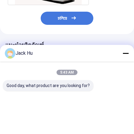
চালিয়ে
แนะนำผลิตภัณฑ์
Jack Hu
5:43 AM
Good day, what product are you looking for?
รถรับส่ง 14 ที่นั่ง 6 ประตู
แผ่นกันสะเทือนแบบ
บัสวีไอพีบัสสนา
สนามบินโค้ชเครื่องยนต์
Anti-Slip Low
ดีเซลสำหรับความจุผู้
Tarmac Coach ด้วย
โดยสาร 110 คน
มาตรฐาน IATA
ราคาดีที่สุด
ราคาดีที่สุด
ราคาดีที่ส