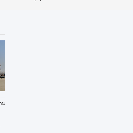
ยาน
น