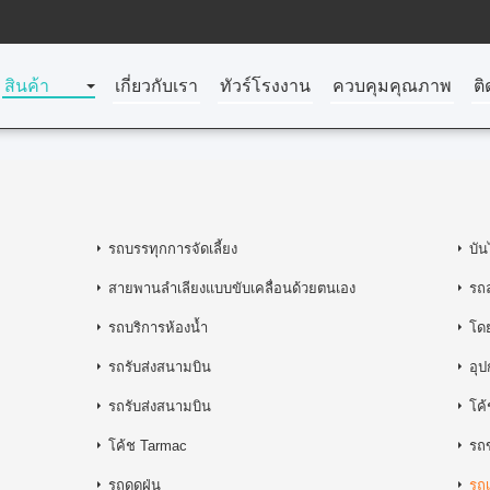
สินค้า
เกี่ยวกับเรา
ทัวร์โรงงาน
ควบคุมคุณภาพ
ติ
รถบรรทุกการจัดเลี้ยง
บัน
สายพานลำเลียงแบบขับเคลื่อนด้วยตนเอง
รถ
รถบริการห้องน้ำ
โด
รถรับส่งสนามบิน
อุ
รถรับส่งสนามบิน
โค
โค้ช Tarmac
รถ
รถดูดฝุ่น
รถเ