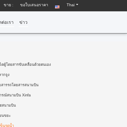
ขาย :
ขอใบเสนอราคา
Thai
ดต่อเรา
ข่าว
ไดผู้โดยสารขับเคลื่อนด้วยตนเอง
ลากจูง
ยสารรถโดยสารสนามบิน
ปกรณ์สนามบิน Xinfa
้ชสนามบิน
ขนขยะ
ข็นรดน้ำ