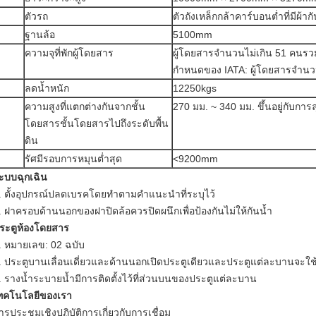
ตัวรถ
ตัวถังเหล็กกล้าคาร์บอนต่ำที่มีผ้ากั
ฐานล้อ
5100mm
ความจุที่พักผู้โดยสาร
ผู้โดยสารจำนวนไม่เกิน 51 คนรวมทั
กำหนดของ IATA: ผู้โดยสารจำน
ลดน้ำหนัก
12250kgs
ความสูงที่แตกต่างกันจากชั้น
270 มม. ~ 340 มม. ขึ้นอยู่กับกา
โดยสารชั้นโดยสารไปถึงระดับพื้น
ดิน
รัศมีรอบการหมุนต่ำสุด
<9200mm
ะบบฉุกเฉิน
. ตั้งอุปกรณ์ปลดเบรคโดยทำตามคำแนะนำที่ระบุไว้
. ฝาครอบด้านนอกของฝาปิดล้อควรปิดผนึกเพื่อป้องกันไม่ให้กันน้ำ
ระตูห้องโดยสาร
. หมายเลข: 02 ฉบับ
. ประตูบานเลื่อนเดี่ยวและด้านนอกเปิดประตูเดียวและประตูแต่ละบานจะ
. รางน้ำระบายน้ำมีการติดตั้งไว้ที่ส่วนบนของประตูแต่ละบาน
ทคโนโลยีของเรา
ารประชุมเชิงปฏิบัติการเกี่ยวกับการเชื่อม