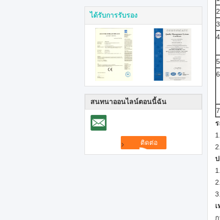
2
ได้รับการรับรอง
3
4
5
6
สนทนาออนไลน์ตอนนี้ฉัน
7
ร
1
2
ป
1
2
3
เ
ก