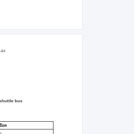
เอง
 shuttle bus
อียด
m