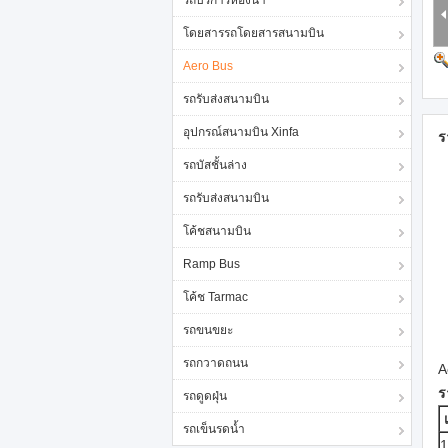
รถบริการห้องน้ำ
โดยสารรถโดยสารสนามบิน
Aero Bus
รถรับส่งสนามบิน
อุปกรณ์สนามบิน Xinfa
ร
รถบัสชั้นล่าง
รถรับส่งสนามบิน
โค้ชสนามบิน
Ramp Bus
โค้ช Tarmac
รถขนขยะ
รถกวาดถนน
A
ร
รถดูดฝุ่น
รถเข็นรดน้ำ
1