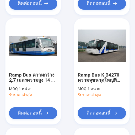
ติดต่อตอนนี้
ติดต่อตอนนี้
Ramp Bus ความกว้าง
Ramp Bus K B4270
2.7 เมตรความสูง 14 ที่
ความจุขนาดใหญ่ที่
นั่งสำหรับรถ Apron
กำหนดเองที่มีคุณภาพ
MOQ:
1 หน่วย
MOQ:
1 หน่วย
ด้วยการออกแบบที่มี
สูงทนทาน
รับราคาล่าสุด
รับราคาล่าสุด
คุณภาพสูง
ติดต่อตอนนี้
ติดต่อตอนนี้