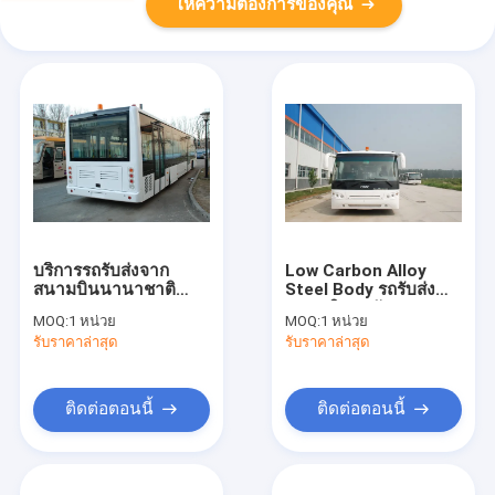
ให้ความต้องการของคุณ
บริการรถรับส่งจาก
Low Carbon Alloy
สนามบินนานาชาติ
Steel Body รถรับส่ง
Xinfa
สนามบินรถบัส Apron
MOQ:
1 หน่วย
MOQ:
1 หน่วย
รถบัสขวา / ซ้าย
รับราคาล่าสุด
รับราคาล่าสุด
ติดต่อตอนนี้
ติดต่อตอนนี้