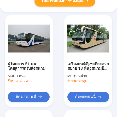
ให้ความต้องการของคุณ
ผู้โดยสาร 51 คน
เครื่องยนต์ดีเซลที่สะดวก
โดยสารรถรับส่งสนาม
สบาย 13 ที่นั่งสนามบิน
บินที่กำหนดเอง Aero
Apron Bus ด้วยอลูมิ
MOQ:
1 หน่วย
MOQ:
1 หน่วย
Bus 10600mm ×
เนียมผ้ากันเปื้อน
รับราคาล่าสุด
รับราคาล่าสุด
2700mm × 3170mm
ติดต่อตอนนี้
ติดต่อตอนนี้