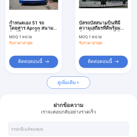
ทัวร์โรงงาน
ควบคุมคุณภาพ
กำหนดเอง 51 รถ
บัสรถบัสสนามบินที่มี
โดยสาร Apron สนาม
ความเสถียรที่ดีพร้อม
ติดต่อเรา
บินผู้โดยสารโค้ชสนาม
ด้วยที่นั่งแบบปรับได้
MOQ:
1 หน่วย
MOQ:
1 หน่วย
บิน Radius Small
รับราคาล่าสุด
รับราคาล่าสุด
Turning
ข่าว
ขอใบเสนอราคา
ติดต่อตอนนี้
ติดต่อตอนนี้
ดูเพิ่มเติม
Airport Apron Bus
รถบรรทุกการจัดเลี้ยง
ฝากข้อความ
เราจะตอบกลับอย่างรวดเร็ว
บันไดผู้โดยสารขับเคลื่อนด้วยตนเอง
รถพยาบาลสนามบิน