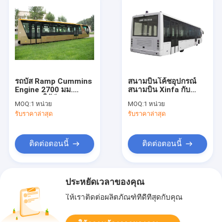
รถบัส Ramp Cummins
สนามบินโค้ชอุปกรณ์
Engine 2700 มม.
สนามบิน Xinfa กับ
ออกแบบให้มีความ
THERMOKING S30
MOQ:
1 หน่วย
MOQ:
1 หน่วย
ทนทานมากยิ่งขึ้น
เครื่องปรับอากาศ
รับราคาล่าสุด
รับราคาล่าสุด
ติดต่อตอนนี้
ติดต่อตอนนี้
ประหยัดเวลาของคุณ
ให้เราติดต่อผลิตภัณฑ์ที่ดีที่สุดกับคุณ