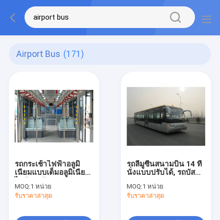
Airport Bus
(171)
รถกระเช้าไฟฟ้าอลูมิ
รถลีมูซีนสนามบิน 14 ที่
เนียมแบบเต็มอลูมิเนียม
นั่งแบบปรับได้, รถบัส
ไปยังรถบัส Apron
Aero แบบ Low
MOQ:
1 หน่วย
MOQ:
1 หน่วย
สนามบิน
Carbon Alloy
รับราคาล่าสุด
รับราคาล่าสุด