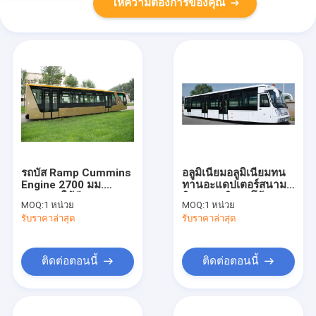
ให้ความต้องการของคุณ
รถบัส Ramp Cummins
อลูมิเนียมอลูมิเนียมทน
Engine 2700 มม.
ทานอะแดปเตอร์สนาม
ออกแบบให้มีความ
บินสนามบินรถโค้ช
MOQ:
1 หน่วย
MOQ:
1 หน่วย
ทนทานมากยิ่งขึ้น
13m × 3m × 3m
รับราคาล่าสุด
รับราคาล่าสุด
ติดต่อตอนนี้
ติดต่อตอนนี้