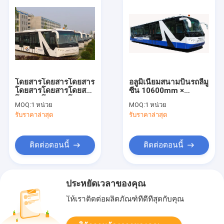
โดยสารโดยสารโดยสาร
อลูมิเนียมสนามบินรถลีมู
โดยสารโดยสารโดยสาร
ซีน 10600mm ×
โดยสารโดยสารโดยสาร
2700mm × 3170mm
MOQ:
1 หน่วย
MOQ:
1 หน่วย
โดยสารโดยสารโดยสาร
รับราคาล่าสุด
รับราคาล่าสุด
โดยสารโดยสารโดยสาร
โดยสาร 77 โดยสาร
โดยสารที่ปรับแต่งได้เอง
ติดต่อตอนนี้
ติดต่อตอนนี้
ประหยัดเวลาของคุณ
ให้เราติดต่อผลิตภัณฑ์ที่ดีที่สุดกับคุณ