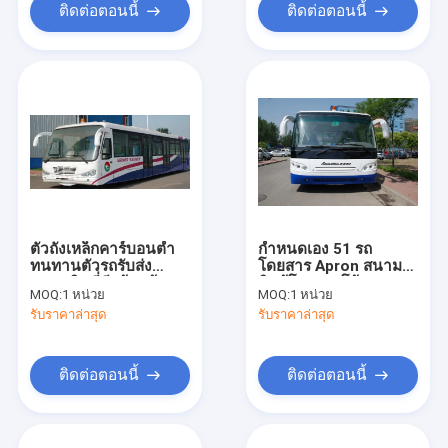
ติดต่อตอนนี้
ติดต่อตอนนี้
ตัวถังเหล็กคาร์บอนต่ำ
กำหนดเอง 51 รถ
ทนทานตัวรถรับส่ง
โดยสาร Apron สนาม
สนามบินที่ดีพร้อมด้วย
บินผู้โดยสารโค้ชสนาม
MOQ:
1 หน่วย
MOQ:
1 หน่วย
ระบบคิงคิงคิง
บิน Radius Small
รับราคาล่าสุด
รับราคาล่าสุด
Turning
ติดต่อตอนนี้
ติดต่อตอนนี้