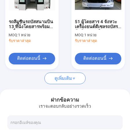
ทัวร์โรงงาน
ควบคุมคุณภาพ
รถลีมูซีนรถบัสสนามบิน
51 ผู้โดยสาร 4 จังหวะ
13 ที่นั่งโดยสารพร้อม
เครื่องยนต์ดีเซลรถบัสรถ
ติดต่อเรา
เครื่องปรับอากาศ
ลีมูซีนสนามบิน 4 ประตู
MOQ:
1 หน่วย
MOQ:
1 หน่วย
THERMOKING S30
ขนาด 2.7 เมตรกว้างรถ
รับราคาล่าสุด
รับราคาล่าสุด
มินิบัส
ข่าว
ขอใบเสนอราคา
ติดต่อตอนนี้
ติดต่อตอนนี้
ดูเพิ่มเติม
Airport Apron Bus
รถบรรทุกการจัดเลี้ยง
ฝากข้อความ
เราจะตอบกลับอย่างรวดเร็ว
บันไดผู้โดยสารขับเคลื่อนด้วยตนเอง
รถพยาบาลสนามบิน