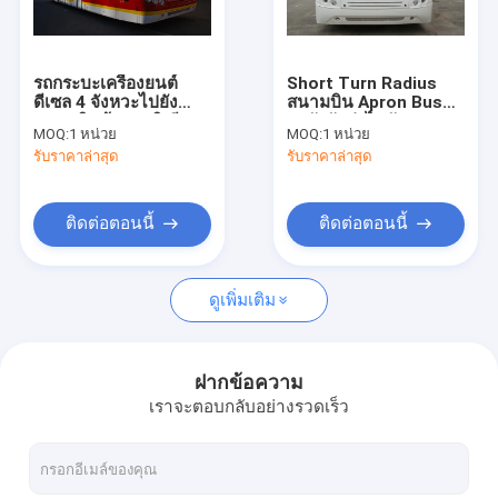
ทัวร์โรงงาน
ควบคุมคุณภาพ
รถกระบะเครื่องยนต์
Short Turn Radius
ดีเซล 4 จังหวะไปยัง
สนามบิน Apron Bus
ติดต่อเรา
สนามบินด้วยอลูมิเนียม
รถบัสรับส่งไปยังสนาม
MOQ:
1 หน่วย
MOQ:
1 หน่วย
ผ้ากันเปื้อน
บินสำหรับผู้โดยสาร 102
รับราคาล่าสุด
รับราคาล่าสุด
ข่าว
ขอใบเสนอราคา
ติดต่อตอนนี้
ติดต่อตอนนี้
ดูเพิ่มเติม
Airport Apron Bus
รถบรรทุกการจัดเลี้ยง
ฝากข้อความ
เราจะตอบกลับอย่างรวดเร็ว
บันไดผู้โดยสารขับเคลื่อนด้วยตนเอง
รถพยาบาลสนามบิน