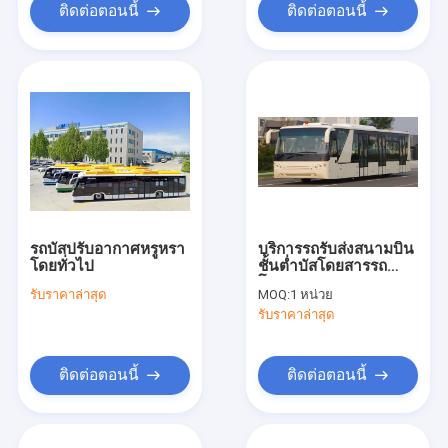
ติดต่อตอนนี้
ติดต่อตอนนี้
รถบัสปรับอากาศหรูหรา
บริการรถรับส่งสนามบิน
โดยทั่วไป
ชั้นต่ำบัสโดยสารรถ
โดยสารหรู Cummins
รับราคาล่าสุด
MOQ:
1 หน่วย
Engine
รับราคาล่าสุด
ติดต่อตอนนี้
ติดต่อตอนนี้