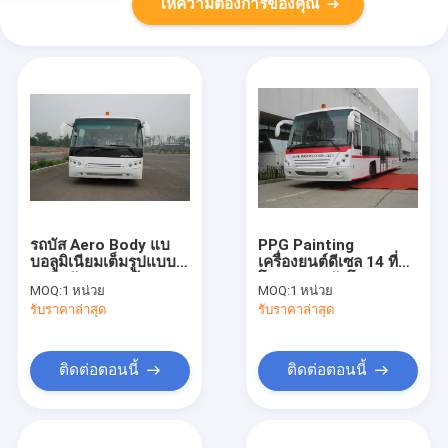
ให้ความต้องการของคุณ
รถบัส Aero Body แบ
PPG Painting
บอลูมิเนียมเต็มรูปแบบ
เครื่องยนต์ดีเซล 14 ที่นั่ง
รถบัสขับขวา / ซ้าย 14
โดยสารรถบัสโดยสาร
MOQ:
1 หน่วย
MOQ:
1 หน่วย
ที่นั่ง
Apron
รับราคาล่าสุด
รับราคาล่าสุด
ติดต่อตอนนี้
ติดต่อตอนนี้