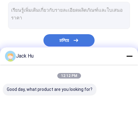
สายพานลำเลียงแบบขับเคลื่อนด้วยตนเอง
รถลากจูง
รถบริการน้ำ
চালিয়ে
รถบริการห้องน้ำ
Jack Hu
โดยสารรถโดยสารสนามบิน
หมวดหมู่ของเรา
Aero Bus
12:12 PM
รถรับส่งสนามบิน
Good day, what product are you looking for?
อุปกรณ์สนามบิน Xinfa
รถบัสชั้นล่าง
Airport Apron Bus
รถบรรทุกการจัดเลี้ยง
บันไดผู้โดยสารข
รถรับส่งสนามบิน
เคลื่อนด้วยตนเอ