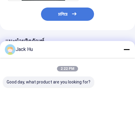
চালিয়ে
แนะนำผลิตภัณฑ์
Jack Hu
2:22 PM
Good day, what product are you looking for?
เทียบเท่ากับบัสสนามบิน
ความยาว 14 เมตร 3m
โดยสารรถรับส่งผู
Cobus3000 ซึ่งการ
ความกว้างของรถรับส่ง
โดยสารสนามบิ
ออกแบบของเรามีความ
สนามบิน 110 พื้นที่ยืนผู้
เล็กผู้โดยสาร VIP 
พิเศษและราคาที่แข่งขัน
โดยสาร
บริเวณยืนผู้โดย
กัน
คน
ราคาดีที่สุด
ราคาดีที่สุด
ราคาดีที่ส