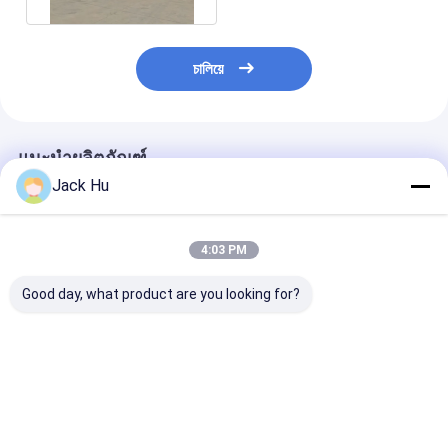
চালিয়ে
แนะนำผลิตภัณฑ์
Jack Hu
4:03 PM
Good day, what product are you looking for?
รถรับส่ง 14 ที่นั่ง 6 ประตู
แผ่นกันสะเทือนแบบ
บัสวีไอพีบัสสนา
สนามบินโค้ชเครื่องยนต์
Anti-Slip Low
ดีเซลสำหรับความจุผู้
Tarmac Coach ด้วย
โดยสาร 110 คน
มาตรฐาน IATA
ราคาดีที่สุด
ราคาดีที่สุด
ราคาดีที่ส