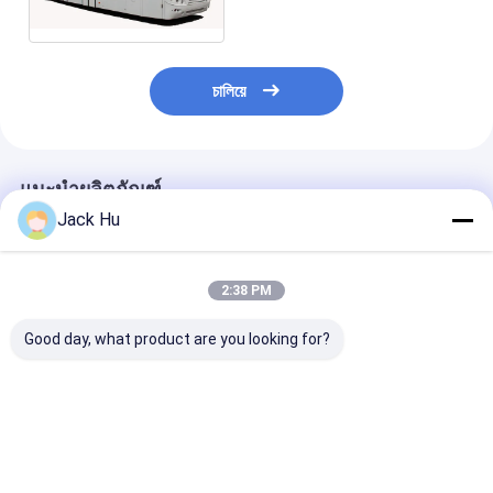
ชนิด 190H52
চালিয়ে
แนะนำผลิตภัณฑ์
Jack Hu
2:38 PM
Good day, what product are you looking for?
รถรับส่ง 14 ที่นั่ง 6 ประตู
แผ่นกันสะเทือนแบบ
บัสวีไอพีบัสสนา
สนามบินโค้ชเครื่องยนต์
Anti-Slip Low
ดีเซลสำหรับความจุผู้
Tarmac Coach ด้วย
โดยสาร 110 คน
มาตรฐาน IATA
ราคาดีที่สุด
ราคาดีที่สุด
ราคาดีที่ส