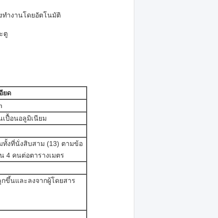
คงทำงานโดยอัตโนมัติ
ะตู
อียด
m
นเปื้อนอลูมิเนียม
้งที่นั่งสิบสาม (13) ตามข้อ
วน 4 คนต่อตารางเมตร
รลุกขึ้นและลงจากผู้โดยสาร