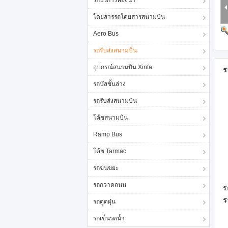
รถบริการห้องน้ำ
โดยสารรถโดยสารสนามบิน
Aero Bus
รถรับส่งสนามบิน
อุปกรณ์สนามบิน Xinfa
ร
รถบัสชั้นล่าง
รถรับส่งสนามบิน
โค้ชสนามบิน
Ramp Bus
โค้ช Tarmac
รถขนขยะ
รถกวาดถนน
ร
ร
รถดูดฝุ่น
รถเข็นรดน้ำ