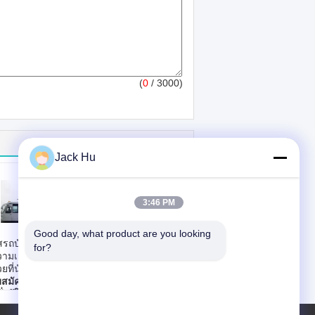
(
0
/ 3000)
Jack Hu
3:46 PM
Good day, what product are you looking 
สรถบัสสนามบินที่มี
ท่าอากาศยาน
for?
ามเสถียรที่ดีพร้อม
สุวรรณภูมิที่มีขนาด
วยที่นั่งแบบปรับได้
กะทัดรัดขับเคลื่อนรถ
บสมัคร:
GSE
บัส Aero ด้วย
่นั่งผู้โดยสาร
มาตรฐาน IATA
าตรฐาน:
ที่กำหนด
ใบสมัคร:
สิ่งอำนวย