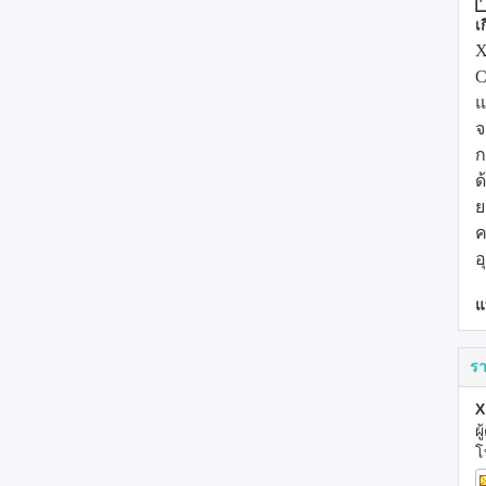
เ
X
C
แ
จ
ก
ด
ย
ค
อ
แ
รา
X
ผ
โ