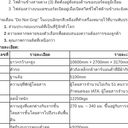
ไฟด้านข้างสามดวง (3) ติดตั้งอยู่ทั้งสองด้านของบอร์ดอลูมิเนียม
ไฟส่องสว่างบนแดชบอร์ดเปิดอยู่เมื่อเปิดสวิตช์ไฟไฟด้านข้างจะยัง
้ายเตือน "Do Not Grip" ในแบบอักษรสีเหลืองที่ทำเครื่องหมายไว้ที่บานพับปร
1.
ส่วนประกอบแบรนด์ที่เป็นที่รู้จักทั่วโลก
2
ความหลากหลายของตัวเลือกเพื่อตอบสนองความต้องการของลูกค้า
3.
คุณภาพการผลิตที่เหนือกว่า
ายละเอียด:
เลขที่
รายละเอียด
รายละเ
ยาว×กว้าง×สูง
10600mm × 2700mm × 3170m
ตัวรถ
ตัวถังเหล็กกล้าคาร์บอนต่ำที่มีผ้ากั
ฐานล้อ
5100mm
ความจุที่พักผู้โดยสาร
ผู้โดยสารจำนวนไม่เกิน 51 คนรวมทั
กำหนดของ IATA: ผู้โดยสารจำน
ลดน้ำหนัก
12250kgs
ความสูงที่แตกต่างกันจากชั้น
270 มม. ~ 340 มม. ขึ้นอยู่กับกา
โดยสารชั้นโดยสารไปถึงระดับพื้น
ดิน
รัศมีรอบการหมุนต่ำสุด
<9200mm