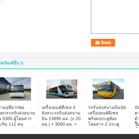
ิตภัณฑ์อื่น ๆ
ามจุที่มากพอ
เครื่องยนต์ดีเซล 4
รถรับส่งสนามบินบัส
บั
ควรรถรับส่งสนาม
จังหวะรถรับส่งสนาม
เครื่องยนต์ดีเซล
คว
น 5300 ผู้โดยสาร
บิน 13895 มม. (± 20
พร้อมประตูห้อง
ด้
่เกิน 112 คน
มม.) × 3000 มม. ×
โดยสาร 2 ประตู
ใ
สมัคร:
การรับส่งผู้
3178 มม
A5300
ที
ดยสารสนามบิน
ใบสมัคร:
การรับส่งผู้
ใบสมัคร:
การรับส่งผู้
ม