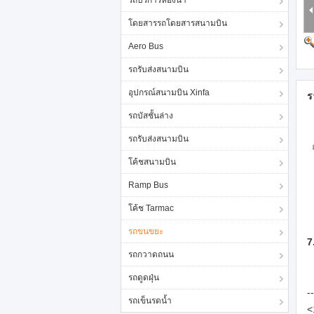
รถบริการห้องน้ำ
โดยสารรถโดยสารสนามบิน
Aero Bus
รถรับส่งสนามบิน
อุปกรณ์สนามบิน Xinfa
ร
รถบัสชั้นล่าง
รถรับส่งสนามบิน
โค้ชสนามบิน
Ramp Bus
โค้ช Tarmac
รถขนขยะ
7
รถกวาดถนน
รถดูดฝุ่น
-
รถเข็นรดน้ำ
<