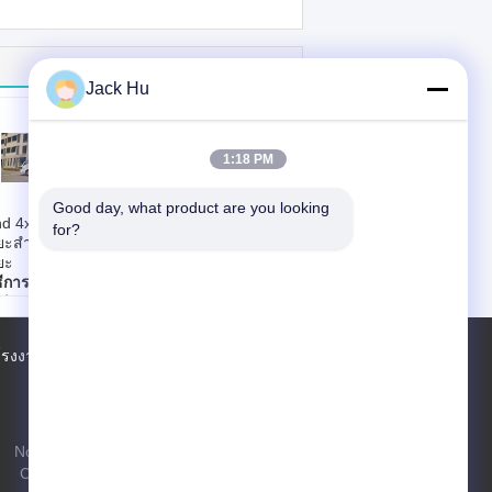
Jack Hu
1:18 PM
Good day, what product are you looking 
d 4x2 รถบรรทุก
7.50r16 16pr
for?
ยะสำหรับการบำบัด
7.5cbm รถบรรทุก
ยะ
ขยะมูลฝอยสำหรับ
ธีการขนถ่าย:
โดย
ถนนในเมือง
ยียบคันเร่ง
วิธีการขนถ่าย:
โดย
ริมาณ:
7/12m³
เหยียบคันเร่ง
งขยะที่ใช้บังคับ:
ปริมาณ:
7/12m³
์โรงงาน
รายชื่อผู้ติดต่อ
แผนผังเว็บไซต์
าตรฐาน
ถังขยะที่ใช้บังคับ:
40L*2/660L
มาตรฐาน
ื้อเพลิง:
ดีเซล
240L*2/660L
น้ำหนักรวม:
9100Kg/18000Kg
No. 97 Changping Road, Shahe Town,
Changping District, Beijing, PR China,