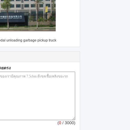
dal unloading garbage pickup truck
โดยตรง
(
0
/ 3000)