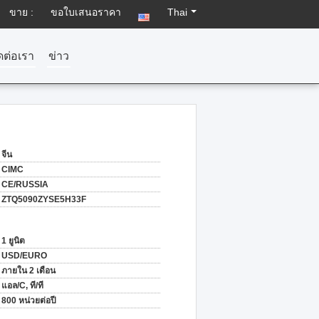
ขาย :
ขอใบเสนอราคา
Thai
ดต่อเรา
ข่าว
จีน
CIMC
CE/RUSSIA
ZTQ5090ZYSE5H33F
1 ยูนิต
USD/EURO
ภายใน 2 เดือน
แอล/C, ที/ที
800 หน่วยต่อปี