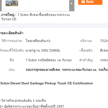
ติดต่อ
ภาพใหญ่ :
7.5cbm ดีเซลเชื้อเพลิงขยะรถกระบะ
รับรอง CE
ายละเอียดสินค้า
วิธีการขนถ่าย:
โดยเหยียบคันเร่ง
ปริมาณ:
7/12
ถังขยะที่ใช้บังคับ:
มาตรฐาน 240L*2/660L
เชื้อเพลิง:
ดีเซล
ชื่อ:
7.5cbm รถปิคอัพขยะ ce รับรอง
คำสำคัญ:
รถขน
เน้น:
รถบรรทุกขยะดวลดีเซล
,
รถกระบะขยะรับรอง ce
,
รถเก็
.5cbm Diesel Duel Garbage Pickup Truck CE Certification
--วิสาหกิจเอกชนอันดับ 1 ของจีน
1> ผู้ผลิตรถกระบะขยะมืออาชีพตั้งแต่ปี 1997