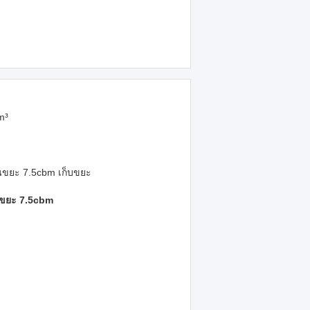
m³
ขยะ 7.5cbm เก็บขยะ
บขยะ 7.5cbm