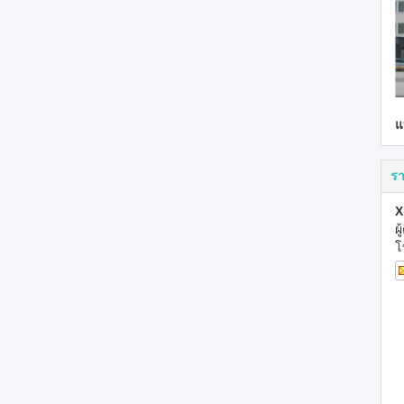
แ
รา
X
ผ
โ