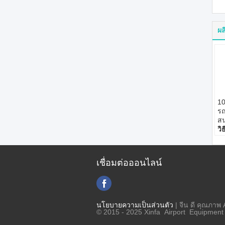
ผล
1
ร
ส
วิ
เห
ป
ถั
เชื่อมต่อออนไลน์
ม
24
เช
นโยบายความเป็นส่วนตัว
| จีน ดี คุณภาพ A
© 2015 - 2025 Xinfa Airport Equipment L