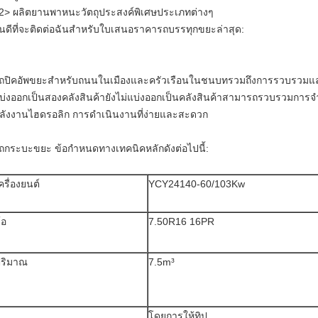
2> ผลิตยานพาหนะวัตถุประสงค์พิเศษประเภทต่างๆ
ินดีที่จะติดต่อฉันสำหรับใบเสนอราคารถบรรทุกขยะล่าสุด:
ถปิคอัพขยะสำหรับถนนในเมืองและครัวเรือนในชนบทรวมถึงการรวบรวม
บ่งออกเป็นสองคลังสินค้ายังไม่แบ่งออกเป็นคลังสินค้าสามารถรวบรวมกา
ลังงานไฮดรอลิก การดำเนินงานที่ง่ายและสะดวก
ถกระบะขยะ ข้อกำหนดทางเทคนิคหลักดังต่อไปนี้:
ครื่องยนต์
YCY24140-60/103Kw
้อ
7.50R16 16PR
ริมาณ
7.5m³
โดยการให้ทิป