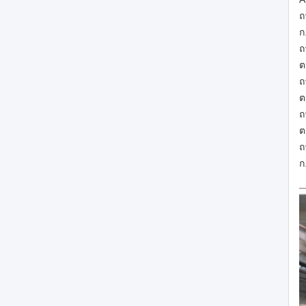
ถ
ก
ถ
ต
ถ
ต
ถ
ต
ถ
ก