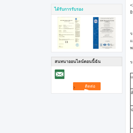
<
ได้รับการรับรอง
ย
ร
แ
พ
สนทนาออนไลน์ตอนนี้ฉัน
ร
เ
ล
ป