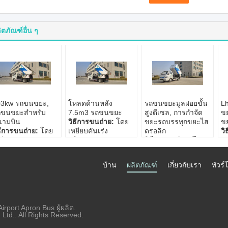
ิตภัณฑ์อื่น ๆ
03kw รถขนขยะ,
โหลดด้านหลัง
รถขนขยะมูลฝอยขั้น
Lh
ถขนขยะสำหรับ
7.5m3 รถขนขยะ
สูงดีเซล, การกำจัด
ข
นามบิน
วิธีการขนถ่าย:
โดย
ขยะรถบรรทุกขยะไฮ
ข
ธีการขนถ่าย:
โดย
เหยียบคันเร่ง
ดรอลิก
วิ
ยียบคันเร่ง
ปริมาณ:
7/12m³
วิธีการขนถ่าย:
โดย
เห
ริมาณ:
7/12m³
ถังขยะที่ใช้บังคับ:
เหยียบคันเร่ง
ป
งขยะที่ใช้บังคับ:
มาตรฐาน
ปริมาณ:
7/12m³
ถั
บ้าน
ผลิตภัณฑ์
เกี่ยวกับเรา
ทัวร
าตรฐาน
240L*2/660L
ถังขยะที่ใช้บังคับ:
ม
0L*2/660L
เชื้อเพลิง:
ดีเซล
มาตรฐาน
2
ื้อเพลิง:
ดีเซล
240L*2/660L
เช
เชื้อเพลิง:
ดีเซล
irport Apron Bus ผู้ผลิต.
td.. All Rights Reserved.