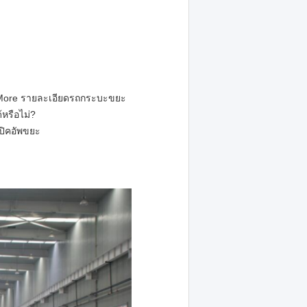
w More รายละเอียดรถกระบะขยะ
หรือไม่?
ถปิคอัพขยะ