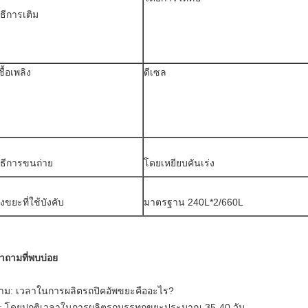
ิธีการเติม
ชื้อเพลิง
ดีเซล
ิธีการขนถ่าย
โดยเหยียบคันเร่ง
ังขยะที่ใช้บังคับ
มาตรฐาน 240L*2/660L
ำถามที่พบบ่อย
าม: เวลาในการผลิตรถปิคอัพขยะคืออะไร?
: โดยปกติเวลาในการผลิตรถบรรทุกขยะประมาณ 35-40 วัน