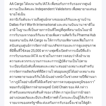
AA Cargo ได้ลงนามกับ IATA เพื่อขอรับการรับรองจากศูนย์
ความเป็นเลิศและ Independent Validators เพื่อพยายามเสนอ
ขายโซ่เย็น
สถานีเริ่มต้นจะรวมถึงศูนย์กลางของอเมริกันและฐานบ้าน
Dallas-Fort Worth International และสนามบินนานาชาติไม
อามี ในฐานะที่เป็นสายการบินที่ใหญ่ที่สุดที่สนามบินไมอามี
การรับรองจากอเมริกันจะช่วยเพิ่มความคิดริเริ่ม Pharma Hub
ของสนามบิน AA Cargo จะให้การรับรองฟิลาเดลเฟียในการ
สนับสนุนศูนย์การจัดการด้านเภสัชกรรมและการดูแลสุขภาพ
ที่มีพื้นที่ใช้สอย 25,000 ตารางฟุตซึ่งเปิดทำการเมื่อปีที่แล้ว
การรับรองของ IATA จะช่วยในการตรวจสอบว่าสิ่งอำนวย
ความสะดวกกระบวนการและการปฏิบัติงานเป็นไปตาม
ระเบียบข้อบังคับทั้งหมดและเหมาะสมอย่างเหมาะสมสำหรับ
การจัดการผลิตภัณฑ์ที่มีความไวต่ออุณหภูมิได้อย่างเหมาะสม
ความพยายามอเมริกันได้เน้นอย่างหนักในช่วงหลายปีที่ผ่านมา
"เราภูมิใจอย่างยิ่งที่ได้มีเครือข่ายการควบคุมอุณหภูมิของเรา"
ทอมกรับบ์ผู้จัดการฝ่ายกลยุทธ์ Cold Chain ของ AA กล่าว
สำหรับแผนกขนส่งสินค้าของ บริษัท เรามุ่งเน้นการย้ายยา
อย่างปลอดภัยและมีประสิทธิภาพทั่วโลกและเป็นผู้ให้บริการ
รายแรกของสหรัฐฯที่จะส่งเสริมการรับรองนี้จะช่วยให้คู่ค้า