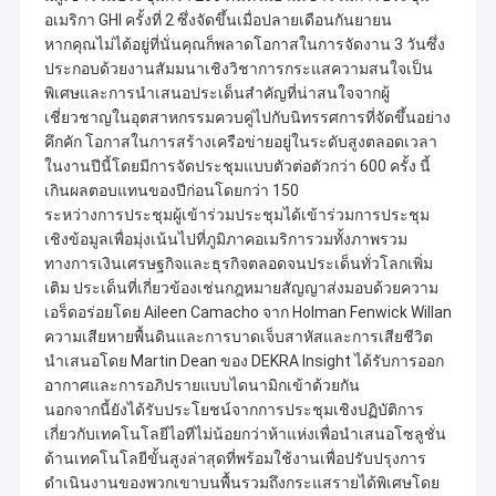
อเมริกา GHI ครั้งที่ 2 ซึ่งจัดขึ้นเมื่อปลายเดือนกันยายน
หากคุณไม่ได้อยู่ที่นั่นคุณก็พลาดโอกาสในการจัดงาน 3 วันซึ่ง
ประกอบด้วยงานสัมมนาเชิงวิชาการกระแสความสนใจเป็น
พิเศษและการนำเสนอประเด็นสำคัญที่น่าสนใจจากผู้
เชี่ยวชาญในอุตสาหกรรมควบคู่ไปกับนิทรรศการที่จัดขึ้นอย่าง
คึกคัก โอกาสในการสร้างเครือข่ายอยู่ในระดับสูงตลอดเวลา
ในงานปีนี้โดยมีการจัดประชุมแบบตัวต่อตัวกว่า 600 ครั้ง นี้
เกินผลตอบแทนของปีก่อนโดยกว่า 150
ระหว่างการประชุมผู้เข้าร่วมประชุมได้เข้าร่วมการประชุม
เชิงข้อมูลเพื่อมุ่งเน้นไปที่ภูมิภาคอเมริการวมทั้งภาพรวม
ทางการเงินเศรษฐกิจและธุรกิจตลอดจนประเด็นทั่วโลกเพิ่ม
เติม ประเด็นที่เกี่ยวข้องเช่นกฎหมายสัญญาส่งมอบด้วยความ
เอร็ดอร่อยโดย Aileen Camacho จาก Holman Fenwick Willan
ความเสียหายพื้นดินและการบาดเจ็บสาหัสและการเสียชีวิต
นำเสนอโดย Martin Dean ของ DEKRA Insight ได้รับการออก
อากาศและการอภิปรายแบบไดนามิกเข้าด้วยกัน
นอกจากนี้ยังได้รับประโยชน์จากการประชุมเชิงปฏิบัติการ
เกี่ยวกับเทคโนโลยีไอทีไม่น้อยกว่าห้าแห่งเพื่อนำเสนอโซลูชั่น
ด้านเทคโนโลยีขั้นสูงล่าสุดที่พร้อมใช้งานเพื่อปรับปรุงการ
ดำเนินงานของพวกเขาบนพื้นรวมถึงกระแสรายได้พิเศษโดย