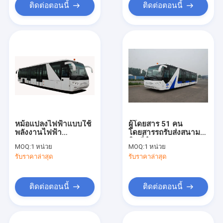
ติดต่อตอนนี้
ติดต่อตอนนี้
หม้อแปลงไฟฟ้าแบบใช้
ผู้โดยสาร 51 คน
พลังงานไฟฟ้า
โดยสารรถรับส่งสนาม
AEROABUS-6300EV
บินที่กำหนดเอง Aero
MOQ:
1 หน่วย
MOQ:
1 หน่วย
COBUS
Bus 10600mm ×
รับราคาล่าสุด
รับราคาล่าสุด
2700mm × 3170mm
ติดต่อตอนนี้
ติดต่อตอนนี้