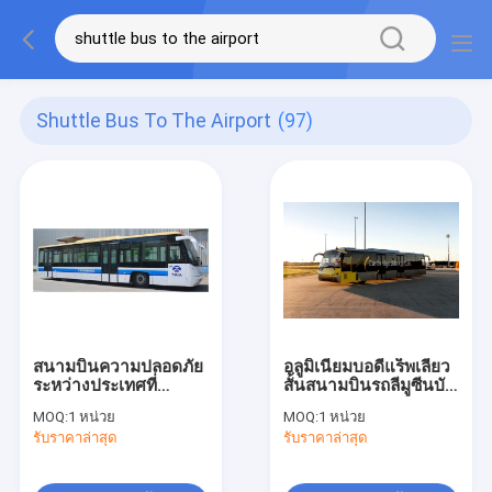
Shuttle Bus To The Airport
(97)
สนามบินความปลอดภัย
อลูมิเนียมบอดี้แร็พเลี้ยว
ระหว่างประเทศที่
สั้นสนามบินรถลีมูซีนบัส
ทนทาน Aero Bus
Aero
MOQ:
1 หน่วย
MOQ:
1 หน่วย
13650mm × 2700mm
รับราคาล่าสุด
รับราคาล่าสุด
× 3178mm