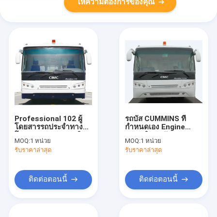
ให้ความต้องการของคุณ
Professional 102 ผู้
รถบัส CUMMINS ที่
โดยสารรถประจำทาง
กำหนดเอง Engine
โดยสารขนาด 200 ลิตร
สนามบินรถบัส Apron
MOQ:
1 หน่วย
MOQ:
1 หน่วย
โดยสารด้วยภาพ PPG
รถบัส Ramp 10600mm
รับราคาล่าสุด
รับราคาล่าสุด
× 2700mm × 3170mm
ติดต่อตอนนี้
ติดต่อตอนนี้